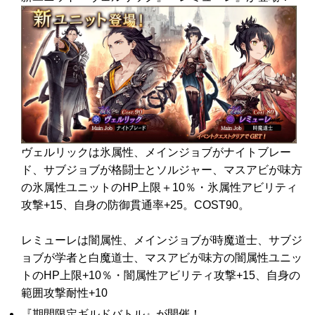
ヴェルリックは氷属性、メインジョブがナイトブレー
ド、サブジョブが格闘士とソルジャー、マスアビが味方
の氷属性ユニットのHP上限＋10％・氷属性アビリティ
攻撃+15、自身の防御貫通率+25。COST90。
レミューレは闇属性、メインジョブが時魔道士、サブジ
ョブが学者と白魔道士、マスアビが味方の闇属性ユニッ
トのHP上限+10％・闇属性アビリティ攻撃+15、自身の
範囲攻撃耐性+10
『期間限定ギルドバトル』が開催！