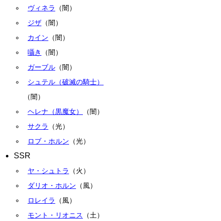
ヴィネラ
（闇）
ジザ
（闇）
カイン
（闇）
囁き
（闇）
ガーブル
（闇）
シュテル（破滅の騎士）
（闇）
ヘレナ（黒魔女）
（闇）
サクラ
（光）
ロブ・ホルン
（光）
SSR
ヤ・シュトラ
（火）
ダリオ・ホルン
（風）
ロレイラ
（風）
モント・リオニス
（土）