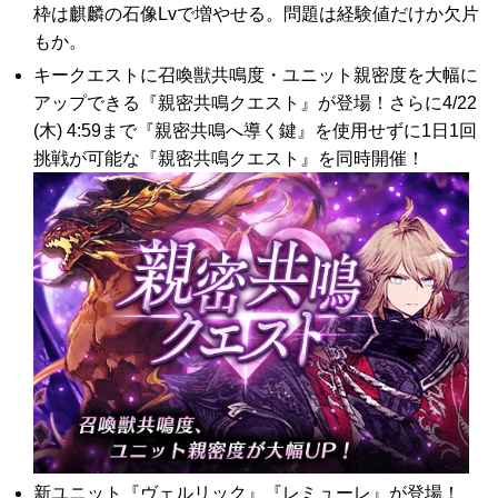
枠は麒麟の石像Lvで増やせる。問題は経験値だけか欠片
もか。
キークエストに召喚獣共鳴度・ユニット親密度を大幅に
アップできる『親密共鳴クエスト』が登場！さらに4/22
(木) 4:59まで『親密共鳴へ導く鍵』を使用せずに1日1回
挑戦が可能な『親密共鳴クエスト』を同時開催！
新ユニット『ヴェルリック』『レミューレ』が登場！