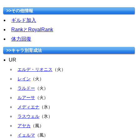
>>その他情報
ギルド加入
RankとRoyalRank
体力回復
>>キャラ別育成法
UR
エルデ・リオニス
（火）
レイン
（火）
ラルドー
（火）
ルアーサ
（火）
メディエナ
（氷）
ラスウェル
（氷）
アヤカ
（風）
イェルマ
（風）