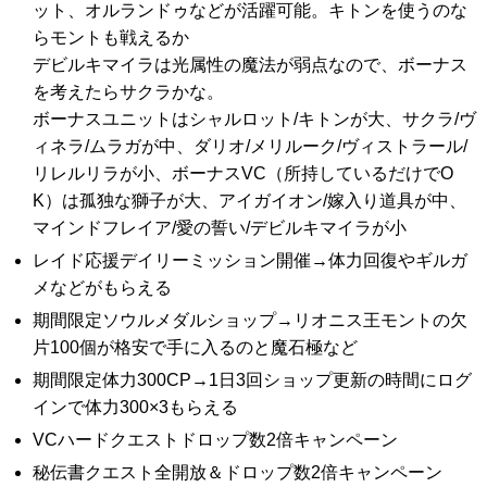
ット、オルランドゥなどが活躍可能。キトンを使うのな
らモントも戦えるか
デビルキマイラは光属性の魔法が弱点なので、ボーナス
を考えたらサクラかな。
ボーナスユニットはシャルロット/キトンが大、サクラ/ヴ
ィネラ/ムラガが中、ダリオ/メリルーク/ヴィストラール/
リレルリラが小、ボーナスVC（所持しているだけでO
K）は孤独な獅子が大、アイガイオン/嫁入り道具が中、
マインドフレイア/愛の誓い/デビルキマイラが小
レイド応援デイリーミッション開催→体力回復やギルガ
メなどがもらえる
期間限定ソウルメダルショップ→リオニス王モントの欠
片100個が格安で手に入るのと魔石極など
期間限定体力300CP→1日3回ショップ更新の時間にログ
インで体力300×3もらえる
VCハードクエストドロップ数2倍キャンペーン
秘伝書クエスト全開放＆ドロップ数2倍キャンペーン