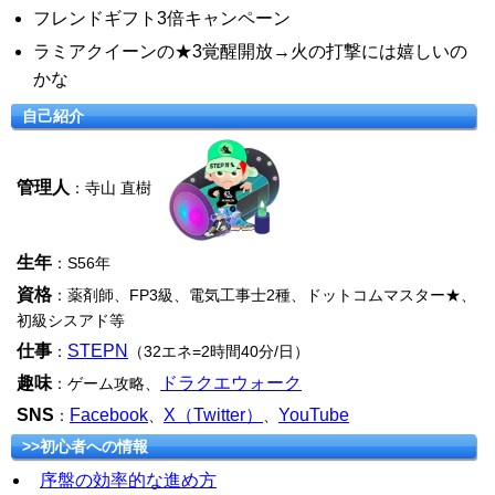
フレンドギフト3倍キャンペーン
ラミアクイーンの★3覚醒開放→火の打撃には嬉しいの
かな
自己紹介
管理人
：寺山 直樹
生年
：S56年
資格
：薬剤師、FP3級、電気工事士2種、ドットコムマスター★、
初級シスアド等
仕事
STEPN
：
（32エネ=2時間40分/日）
趣味
ドラクエウォーク
：ゲーム攻略、
SNS
Facebook
X（Twitter）
YouTube
：
、
、
>>初心者への情報
序盤の効率的な進め方