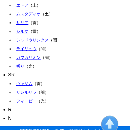
エトア
（土）
ムスタディオ
（土）
サリア
（雷）
シルマ
（雷）
シャドウリンクス
（闇）
ライリュウ
（闇）
ガフガリオン
（闇）
祈り
（光）
SR
ヴァジム
（雷）
リレルリラ
（闇）
フィービー
（光）
R
N