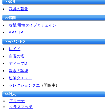
>>武具
武具の強化
>>戦闘
攻撃/属性タイプとチェイン
APとTP
>>イベントD
レイド
白磁の塔
ディープD
裁きの試練
連破クエスト
セレクションクエ
（開催中）
>>対人
アリーナ
クラスマッチ