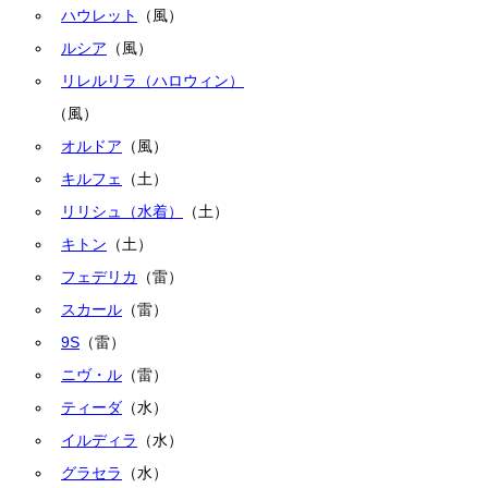
ハウレット
（風）
ルシア
（風）
リレルリラ（ハロウィン）
（風）
オルドア
（風）
キルフェ
（土）
リリシュ（水着）
（土）
キトン
（土）
フェデリカ
（雷）
スカール
（雷）
9S
（雷）
ニヴ・ル
（雷）
ティーダ
（水）
イルディラ
（水）
グラセラ
（水）