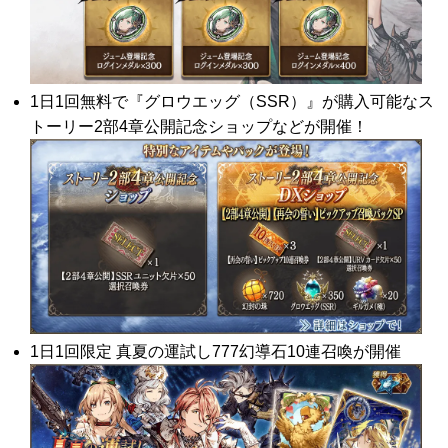
1日1回無料で『グロウエッグ（SSR）』が購入可能なス
トーリー2部4章公開記念ショップなどが開催！
1日1回限定 真夏の運試し777幻導石10連召喚が開催