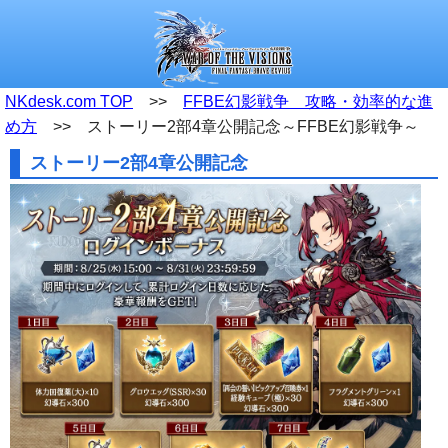
NKdesk.com TOP
>>
FFBE幻影戦争 攻略・効率的な進
め方
>> ストーリー2部4章公開記念～FFBE幻影戦争～
ストーリー2部4章公開記念