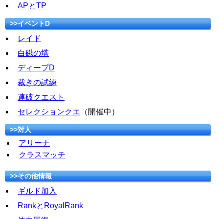
APとTP
>>イベントD
レイド
白磁の塔
ディープD
裁きの試練
連破クエスト
セレクションクエ
（開催中）
>>対人
アリーナ
クラスマッチ
>>その他情報
ギルド加入
RankとRoyalRank