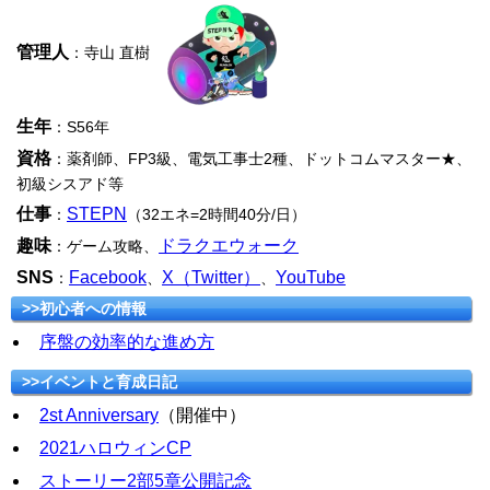
管理人
：寺山 直樹
生年
：S56年
資格
：薬剤師、FP3級、電気工事士2種、ドットコムマスター★、
初級シスアド等
仕事
STEPN
：
（32エネ=2時間40分/日）
趣味
ドラクエウォーク
：ゲーム攻略、
SNS
Facebook
X（Twitter）
YouTube
：
、
、
>>初心者への情報
序盤の効率的な進め方
>>イベントと育成日記
2st Anniversary
（開催中）
2021ハロウィンCP
ストーリー2部5章公開記念