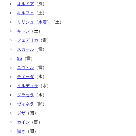
オルドア
（風）
キルフェ
（土）
リリシュ（水着）
（土）
キトン
（土）
フェデリカ
（雷）
スカール
（雷）
9S
（雷）
ニヴ・ル
（雷）
ティーダ
（水）
イルディラ
（水）
グラセラ
（水）
ヴィネラ
（闇）
ジザ
（闇）
カイン
（闇）
囁き
（闇）