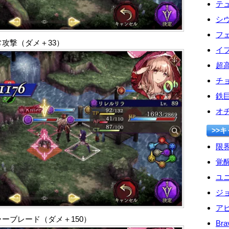
テ
シ
フ
攻撃（ダメ＋33）
イ
超
チ
鉄
オ
>>
限
覚
ユ
ジ
ア
ーブレード（ダメ＋150）
Bra