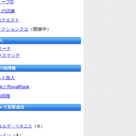
ィープD
きの試練
破クエスト
レクションクエ
（開催中）
人
リーナ
ラスマッチ
その他情報
ルド加入
nkとRoyalRank
力回復
キャラ別育成法
エルデ・リオニス
（火）
レイン
（火）