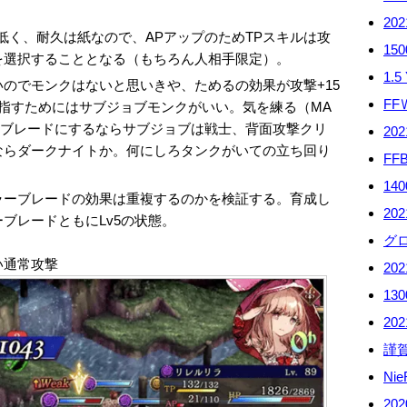
20
低く、耐久は紙なので、APアップのためTPスキルは攻
15
を選択することとなる（もちろん人相手限定）。
1.5
のでモンクはないと思いきや、ためるの効果が攻撃+15
FF
指すためにはサブジョブモンクがいい。気を練る（MA
ーブレードにするならサブジョブは戦士、背面攻撃クリ
20
ならダークナイトか。何にしろタンクがいての立ち回り
FF
14
ラーブレードの効果は重複するのかを検証する。育成し
20
ブレードともにLv5の状態。
グ
い通常攻撃
20
13
2
謹賀
Ni
20