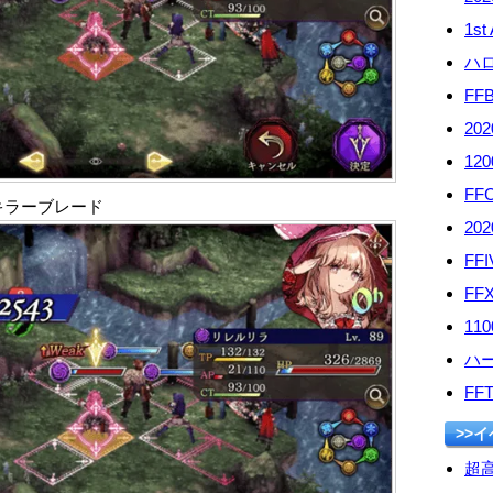
1st
ハ
F
20
12
FF
キラーブレード
20
FF
FF
11
ハ
FF
>>
超