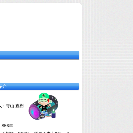
紹介
人
：寺山 直樹
：S56年