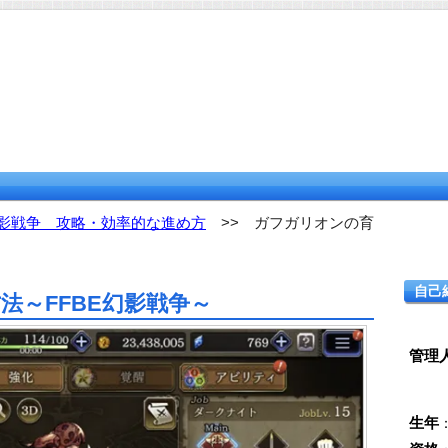
幻影戦争 攻略・効率的な進め方
>> ガフガリオンの育
自己
法～FFBE幻影戦争～
管理
生年