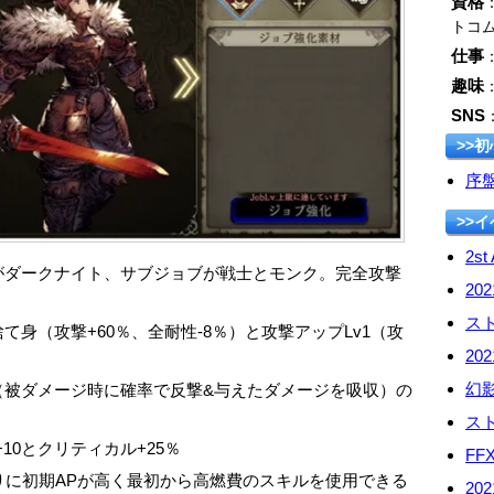
資格
トコ
仕事
趣味
SNS
>>
序
>>
2st
がダークナイト、サブジョブが戦士とモンク。完全攻撃
20
ス
身（攻撃+60％、全耐性-8％）と攻撃アップLv1（攻
20
幻
（被ダメージ時に確率で反撃&与えたダメージを吸収）の
ス
10とクリティカル+25％
FF
りに初期APが高く最初から高燃費のスキルを使用できる
20