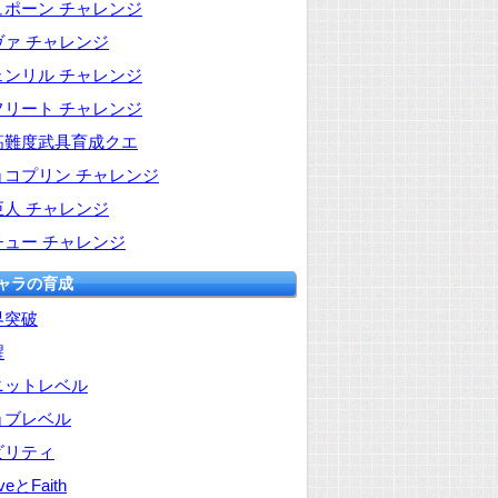
ュポーン チャレンジ
ヴァ チャレンジ
ェンリル チャレンジ
フリート チャレンジ
高難度武具育成クエ
ョコプリン チャレンジ
巨人 チャレンジ
チュー チャレンジ
キャラの育成
界突破
醒
ニットレベル
ョブレベル
ビリティ
veとFaith