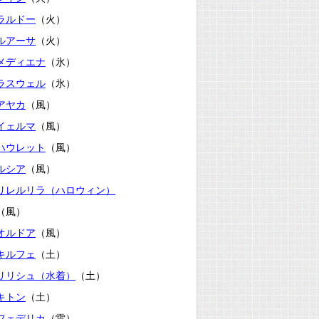
ラルドー
（火）
ルアーサ
（火）
メディエナ
（氷）
ラスウェル
（氷）
アヤカ
（風）
イェルマ
（風）
ハウレット
（風）
ルシア
（風）
リレルリラ（ハロウィン）
（風）
オルドア
（風）
キルフェ
（土）
リリシュ（水着）
（土）
キトン
（土）
フェデリカ
（雷）