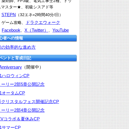
：薬剤師、FP3級、電気工事士2種、ドッ
ムマスター★、初級シスアド等
STEPN
：
（32エネ=2時間40分/日）
ドラクエウォーク
：ゲーム攻略、
Facebook
X（Twitter）
YouTube
：
、
、
初心者への情報
盤の効率的な進め方
イベントと育成日記
 Anniversary
（開催中）
21ハロウィンCP
トーリー2部5章公開記念
21オータムCP
影クリスタルフェス開催記念CP
トーリー2部4章公開記念
XVコラボ＆夏休みCP
21サマーCP