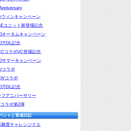
 Anniversary
ロウィンキャンペーン
FBEユニット新登場記念
20オータムキャンペーン
00万DL記念
CCコラボVC登場記念
20サマーキャンペーン
IVコラボ
XIVコラボ
00万DL記念
ーフアニバーサリー
Tコラボ第2弾
イベントと育成日記
高難度チャレンジクエ