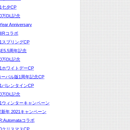
21七夕CP
00万DL記念
 Year Anniversary
ⅦRコラボ
21スプリングCP
BE5.5周年記念
00万DL記念
21ホワイトデーCP
ローバル版1周年記念CP
21バレンタインCP
00万DL記念
021ウィンターキャンペーン
新年 2021キャンペーン
eR:Automataコラボ
20クリスマスCP