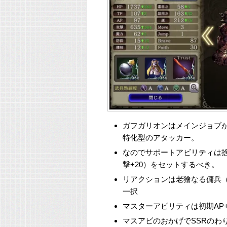
ガフガリオンはメインジョブ
特化型のアタッカー。
なのでサポートアビリティは捨て
撃+20）をセットするべき。
リアクションは老獪なる傭兵
一択
マスターアビリティは初期AP+
マスアビのおかげでSSRのわ