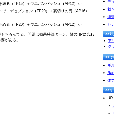
デ
練る（TP15）＋ウエポンバッシュ（AP12）か
裁
で、デセプション（TP20）＋裏切りの刃（AP16）
連
める（TP20）＋ウエポンパッシュ（AP12）か
セ
>>対
がもちろんでる。問題は効果持続ターン。敵のHPに合わ
必要がある。
ア
ク
>>
ギ
Ra
体
>>
UR