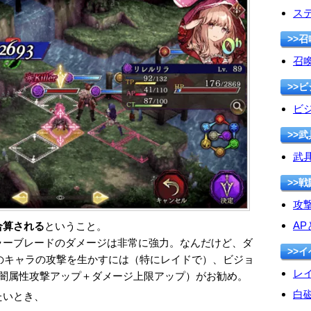
ス
>>
召
>>
ビ
>>武
武
>>戦
攻
AP
合算される
ということ。
ラーブレードのダメージは非常に強力。なんだけど、ダ
>>
このキャラの攻撃を生かすには（特にレイドで）、ビジョ
レ
（闇属性攻撃アップ＋ダメージ上限アップ）がお勧め。
白
たいとき、