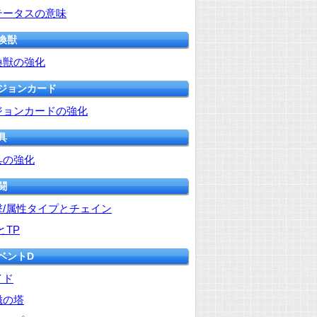
テータスの意味
召喚獣
喚獣の強化
ビジョンカード
ジョンカードの強化
具
具の強化
闘
撃/属性タイプとチェイン
とTP
イベントD
イド
磁の塔